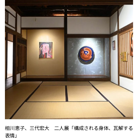
相川恵子、三代宏大 二人展「構成される身体、瓦解する
表情」