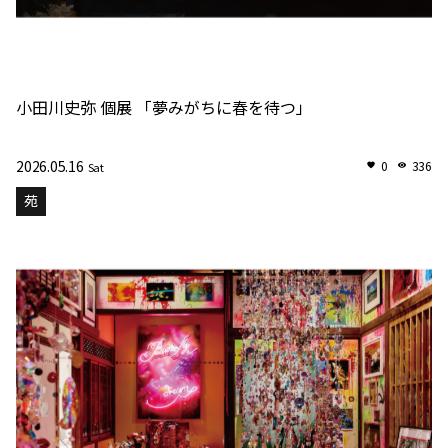
小田川史弥 個展 「夢みがちに春を待つ」
2026.05.16
0
336
Sat
苑