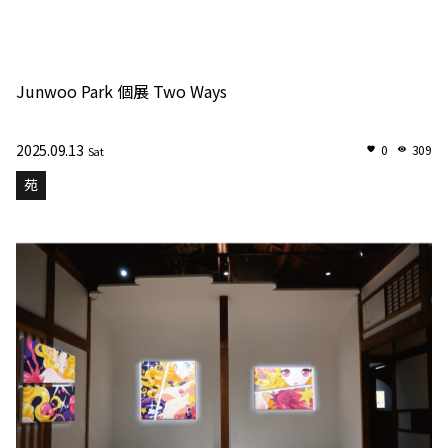
Junwoo Park 個展 Two Ways
2025.09.13
0
309
Sat
苑