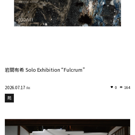
岩間有希 Solo Exhibition “Fulcrum”
2026.07.17
0
164
Fri
苑