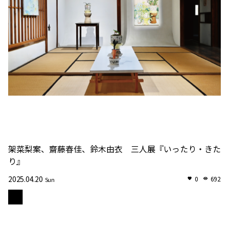
架菜梨案、齋藤春佳、鈴木由衣 三人展『いったり・きた
り』
2025.04.20
0
692
Sun
苑