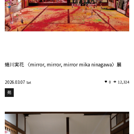
蜷川実花 〈mirror, mirror, mirror mika ninagawa〉展
2026.03.07
0
12,324
Sat
苑