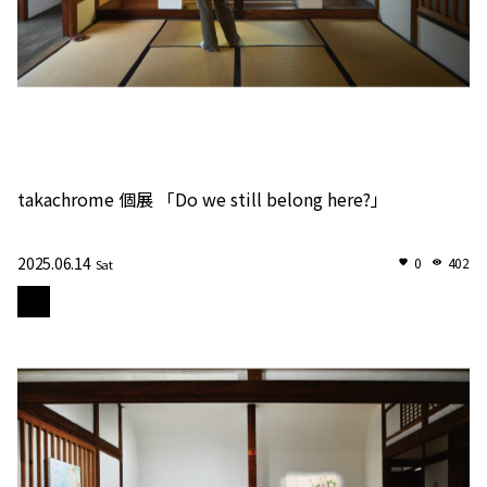
takachrome 個展 「Do we still belong here?」
2025.06.14
0
402
Sat
苑