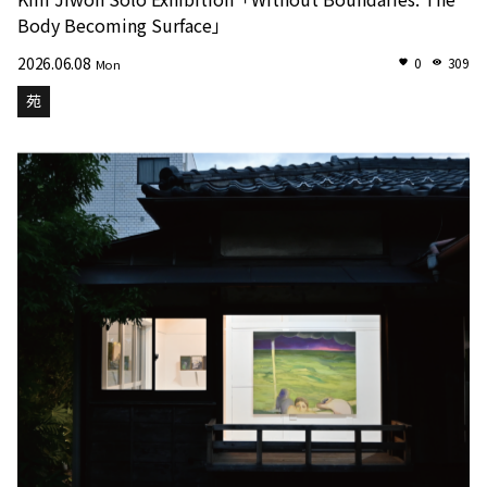
Body Becoming Surface」
2026.06.08
0
309
Mon
苑