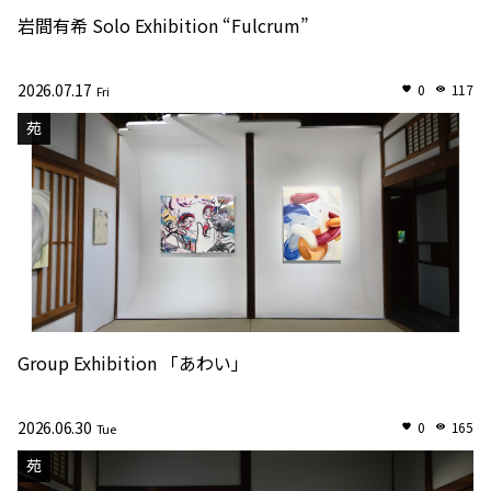
岩間有希 Solo Exhibition “Fulcrum”
2026.07.17
0
117
Fri
苑
Group Exhibition 「あわい」
2026.06.30
0
165
Tue
苑