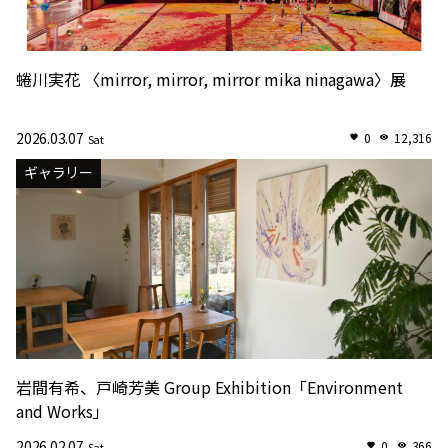
蜷川実花 〈mirror, mirror, mirror mika ninagawa〉展
2026.03.07
0
12,316
Sat
ギャラリー
岩間有希、戸崎芳美 Group Exhibition「Environment
and Works」
2026.02.07
0
366
Sat