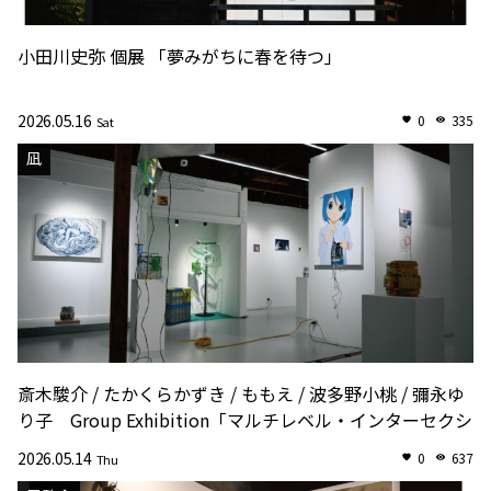
小田川史弥 個展 「夢みがちに春を待つ」
2026.05.16
0
335
Sat
凪
斎木駿介 / たかくらかずき / ももえ / 波多野小桃 / 彌永ゆ
り子 Group Exhibition「マルチレベル・インターセクシ
ョン vol.2」
2026.05.14
0
637
Thu