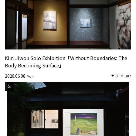
Kim Jiwon Solo Exhibition「Without Boundaries: The
Body Becoming Surface」
2026.06.08
0
307
Mon
苑