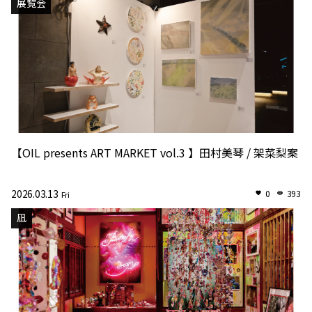
展覧会
【OIL presents ART MARKET vol.3 】田村美琴 / 架菜梨案
2026.03.13
0
393
Fri
凪